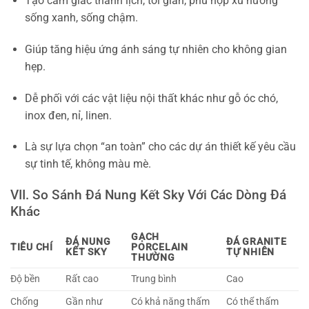
Tạo cảm giác thanh lịch, tối giản, phù hợp xu hướng
sống xanh, sống chậm.
Giúp tăng hiệu ứng ánh sáng tự nhiên cho không gian
hẹp.
Dễ phối với các vật liệu nội thất khác như gỗ óc chó,
inox đen, nỉ, linen.
Là sự lựa chọn “an toàn” cho các dự án thiết kế yêu cầu
sự tinh tế, không màu mè.
VII. So Sánh Đá Nung Kết Sky Với Các Dòng Đá
Khác
GẠCH
ĐÁ NUNG
ĐÁ GRANITE
TIÊU CHÍ
PORCELAIN
KẾT SKY
TỰ NHIÊN
THƯỜNG
Độ bền
Rất cao
Trung bình
Cao
Chống
Gần như
Có khả năng thấm
Có thể thấm