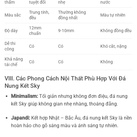
thấm
tuyệt đối
nhẹ
nước
Trung tính,
Thường không
Màu sắc
Màu tự nhiên
đều
đồng nhất
12mm
Độ dày
9-10mm
Không đồng đều
chuẩn
Dễ thi
Có
Có
Khó cắt, nặng
công
Khả năng
Có
Có
Không
tái chế
VIII. Các Phong Cách Nội Thất Phù Hợp Với Đá
Nung Kết Sky
Minimalism:
Tối giản nhưng không đơn điệu, đá nung
kết Sky giúp không gian nhẹ nhàng, thoáng đãng.
Japandi:
Kết hợp Nhật – Bắc Âu, đá nung kết Sky là nền
hoàn hảo cho gỗ sáng màu và ánh sáng tự nhiên.