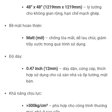
48” x 48” (1219mm x 1219mm)
– lý tưởng
cho không gian rộng, hạn chế mạch ghép.
Bề mặt hoàn thiện:
Matt (mờ)
– chống lóa mắt, dễ lau chùi, giảm
trầy xước trong quá trình sử dụng.
Độ dày:
0.47 inch (12mm)
– dày dặn, cứng cáp, thích
hợp sử dụng cho cả sàn nhà và ốp tường, mặt
bàn.
Khả năng chịu lực:
>300kg/cm²
– phù hợp cho công trình thương
mại, nhà ở cao cấp.