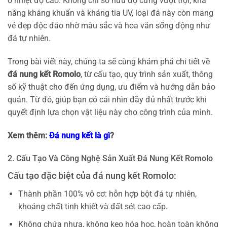
ở nhiệt độ cao. Không chỉ sở hữu độ cứng vượt trội, khả
năng kháng khuẩn và kháng tia UV, loại đá này còn mang
vẻ đẹp độc đáo nhờ màu sắc và hoa văn sống động như
đá tự nhiên.
Trong bài viết này, chúng ta sẽ cùng khám phá chi tiết về
đá nung kết Romolo
, từ cấu tạo, quy trình sản xuất, thông
số kỹ thuật cho đến ứng dụng, ưu điểm và hướng dẫn bảo
quản. Từ đó, giúp bạn có cái nhìn đầy đủ nhất trước khi
quyết định lựa chọn vật liệu này cho công trình của mình.
Xem thêm:
Đá nung kết là gì
?
2. Cấu Tạo Và Công Nghệ Sản Xuất Đá Nung Kết Romolo
Cấu tạo đặc biệt của đá nung kết Romolo:
Thành phần 100% vô cơ: hỗn hợp bột đá tự nhiên,
khoáng chất tinh khiết và đất sét cao cấp.
Không chứa nhựa, không keo hóa học, hoàn toàn không