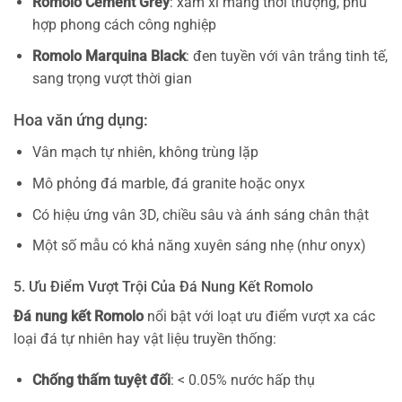
Romolo Cement Grey
: xám xi măng thời thượng, phù
hợp phong cách công nghiệp
Romolo Marquina Black
: đen tuyền với vân trắng tinh tế,
sang trọng vượt thời gian
Hoa văn ứng dụng:
Vân mạch tự nhiên, không trùng lặp
Mô phỏng đá marble, đá granite hoặc onyx
Có hiệu ứng vân 3D, chiều sâu và ánh sáng chân thật
Một số mẫu có khả năng xuyên sáng nhẹ (như onyx)
5. Ưu Điểm Vượt Trội Của Đá Nung Kết Romolo
Đá nung kết Romolo
nổi bật với loạt ưu điểm vượt xa các
loại đá tự nhiên hay vật liệu truyền thống:
Chống thấm tuyệt đối
: < 0.05% nước hấp thụ