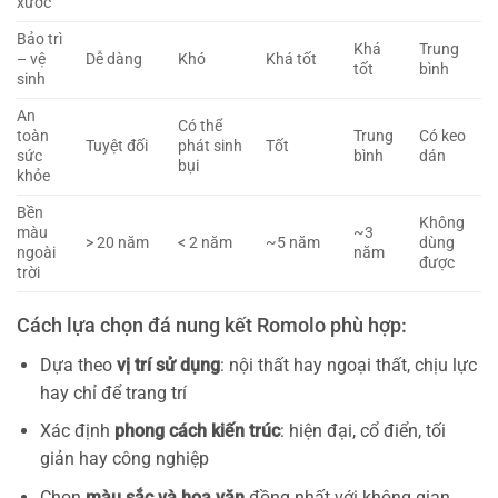
xước
Bảo trì
Khá
Trung
– vệ
Dễ dàng
Khó
Khá tốt
tốt
bình
sinh
An
Có thể
toàn
Trung
Có keo
Tuyệt đối
phát sinh
Tốt
sức
bình
dán
bụi
khỏe
Bền
Không
màu
~3
> 20 năm
< 2 năm
~5 năm
dùng
ngoài
năm
được
trời
Cách lựa chọn đá nung kết Romolo phù hợp:
Dựa theo
vị trí sử dụng
: nội thất hay ngoại thất, chịu lực
hay chỉ để trang trí
Xác định
phong cách kiến trúc
: hiện đại, cổ điển, tối
giản hay công nghiệp
Chọn
màu sắc và hoa văn
đồng nhất với không gian