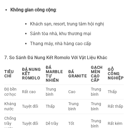
Không gian công cộng
:
Khách sạn, resort, trung tâm hội nghị
Sảnh tòa nhà, khu thương mại
Thang máy, nhà hàng cao cấp
7. So Sánh Đá Nung Kết Romolo Với Vật Liệu Khác
ĐÁ
GẠCH
ĐÁ NUNG
GỖ
TIÊU
MARBLE
ĐÁ
MEN
KẾT
CÔNG
CHÍ
TỰ
GRANITE
CAO
ROMOLO
NGHIỆP
NHIÊN
CẤP
Độ bền
Trung
Trung
Rất cao
Cao
Thấp
cơ học
bình
bình
Kháng
Trung
Trung
Tuyệt đối
Thấp
Rất thấp
nước
bình
bình
Chống
Trung
trầy
Tuyệt đối
Dễ trầy
Tốt
Rất kém
bình