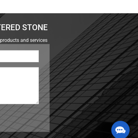
TERED STONE
 products and services
Contac
Us