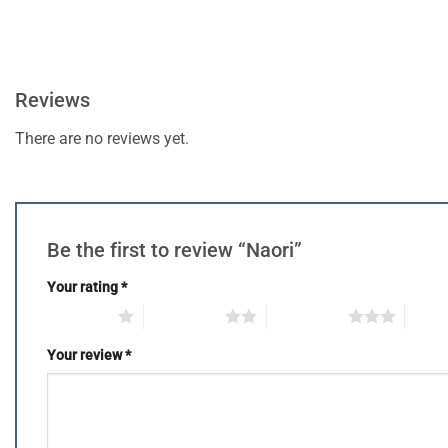
Reviews
There are no reviews yet.
Be the first to review “Naori”
Your rating
*
1 of 5 stars
2 of 5 stars
3 of 5 stars
4 of 5
Your review
*