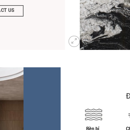
CT US
Đ
Bền bỉ
C