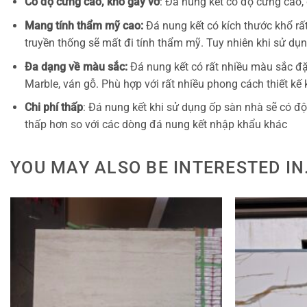
Có độ cứng cao, khó gãy vỡ
: Đá nung kết có độ cứng cao,
Mang tính thẩm mỹ cao:
Đá nung kết có kích thước khổ rấ
truyền thống sẽ mất đi tính thẩm mỹ. Tuy nhiên khi sử dụ
Đa dạng về màu sắc:
Đá nung kết có rất nhiều màu sắc đ
Marble, ván gỗ. Phù hợp với rất nhiều phong cách thiết kế
Chi phí thấp
: Đá nung kết khi sử dụng ốp sàn nhà sẽ có độ
thấp hơn so với các dòng đá nung kết nhập khẩu khác
YOU MAY ALSO BE INTERESTED IN.