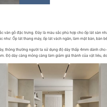
c vân gỗ đặc trưng. Đây là màu sắc phù hợp cho ốp lát sàn nhà
ác như: Ốp lát thang máy, ốp lát vách ngăn, làm mặt bàn, bàn b
 dày, thông thường người ta sử dụng độ dày thấp 4mm dành cho
. Độ dày càng mỏng càng làm giảm giá thành của vật liêu, do đ