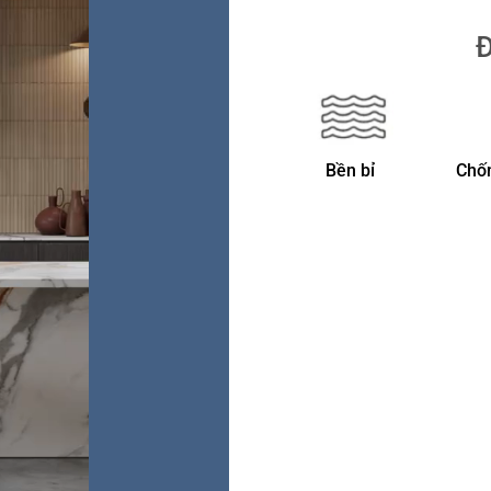
Đ
Bền bỉ
Chố