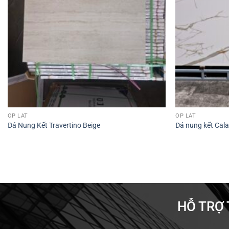
ỐP LÁT
ỐP LÁT
Đá Nung Kết Travertino Beige
Đá nung kết Cala
HỖ TRỢ 