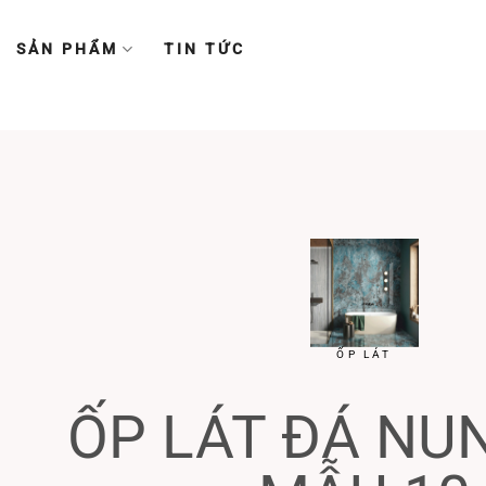
Chuyển
đến
SẢN PHẨM
TIN TỨC
nội
dung
ỐP LÁT
ỐP LÁT ĐÁ NU