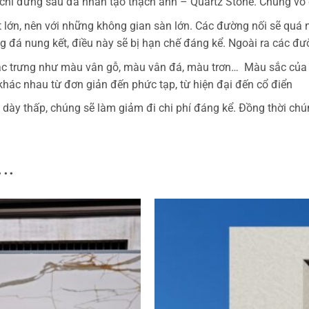
 chỉ đứng sau đá nhân tạo thạch anh – Quartz Stone. Chúng vô c
t lớn, nên với những không gian sàn lớn. Các đường nối sẽ quá
ng đá nung kết, điều này sẽ bị hạn chế đáng kể. Ngoài ra các đ
ặc trưng như màu vân gỗ, màu vân đá, màu trơn… Màu sắc của c
 khác nhau từ đơn giản đến phức tạp, từ hiện đại đến cổ điển
 dày thấp, chúng sẽ làm giảm đi chi phí đáng kể. Đồng thời chún
..