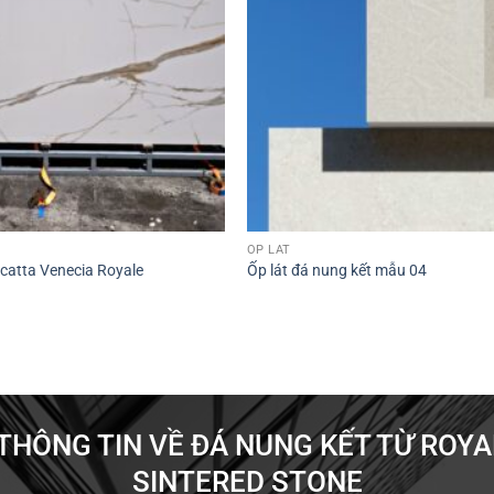
ỐP LÁT
catta Venecia Royale
Ốp lát đá nung kết mẫu 04
THÔNG TIN VỀ ĐÁ NUNG KẾT TỪ ROY
SINTERED STONE