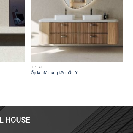
ỐP LÁT
Ốp lát đá nung kết mẫu 01
AL HOUSE