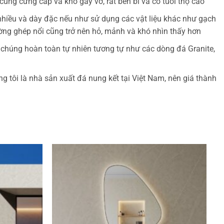
ùng cứng cáp và khó gãy vỡ, rất bền bỉ và có tuổi thọ cao
 nhiều và dày đặc nếu như sử dụng các vật liệu khác như gạch
ường ghép nổi cũng trở nên hỏ, mảnh và khó nhìn thấy hơn
húng hoàn toàn tự nhiên tương tự như các dòng đá Granite,
g tôi là nhà sản xuất đá nung kết tại Việt Nam, nên giá thành