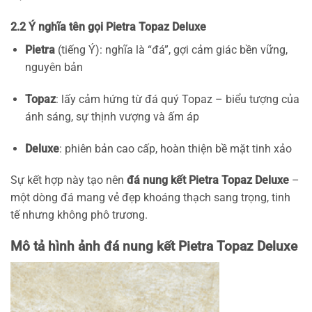
2.2 Ý nghĩa tên gọi Pietra Topaz Deluxe
Pietra
(tiếng Ý): nghĩa là “đá”, gợi cảm giác bền vững,
nguyên bản
Topaz
: lấy cảm hứng từ đá quý Topaz – biểu tượng của
ánh sáng, sự thịnh vượng và ấm áp
Deluxe
: phiên bản cao cấp, hoàn thiện bề mặt tinh xảo
Sự kết hợp này tạo nên
đá nung kết Pietra Topaz Deluxe
–
một dòng đá mang vẻ đẹp khoáng thạch sang trọng, tinh
tế nhưng không phô trương.
Mô tả hình ảnh đá nung kết Pietra Topaz Deluxe