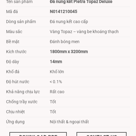
Tên sản phẩm
Đá nung kết Pietra Topaz Deluxe
Mã đá
N0141210045
Dòng sản phẩm
Đá nung kết cao cấp
Màu sắc
Vàng Topaz – vàng be khoáng thạch
Bề mặt
Đánh bóng men
Kích thước
1800mm x 3200mm
Độ dày
14mm
Khổ đá
Khổ lớn
Độ hút nước
< 0.1%
Khả năng chịu lực
Rất cao
Chống trầy xước
Tốt
Chịu nhiệt
Tốt
Ứng dụng
Nội thất & ngoại thất