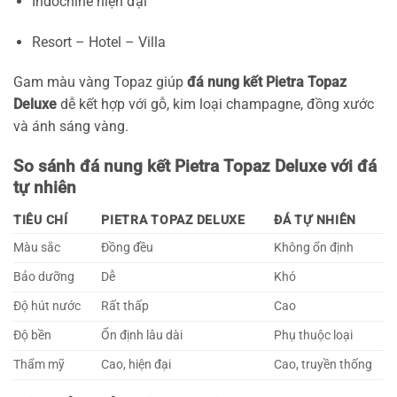
Indochine hiện đại
Resort – Hotel – Villa
Gam màu vàng Topaz giúp
đá nung kết Pietra Topaz
Deluxe
dễ kết hợp với gỗ, kim loại champagne, đồng xước
và ánh sáng vàng.
So sánh đá nung kết Pietra Topaz Deluxe với đá
tự nhiên
TIÊU CHÍ
PIETRA TOPAZ DELUXE
ĐÁ TỰ NHIÊN
Màu sắc
Đồng đều
Không ổn định
Bảo dưỡng
Dễ
Khó
Độ hút nước
Rất thấp
Cao
Độ bền
Ổn định lâu dài
Phụ thuộc loại
Thẩm mỹ
Cao, hiện đại
Cao, truyền thống