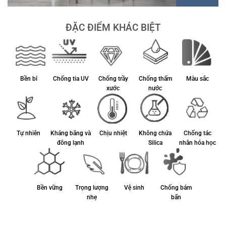
ĐẶC ĐIỂM KHÁC BIỆT
Bền bỉ
Chống tia UV
Chống trầy
Chống thấm
Màu sắc
xước
nước
Tự nhiên
Kháng băng và
Chịu nhiệt
Không chứa
Chống tác
đông lạnh
Silica
nhân hóa học
Bền vững
Trọng lượng
Vệ sinh
Chống bám
nhẹ
bẩn