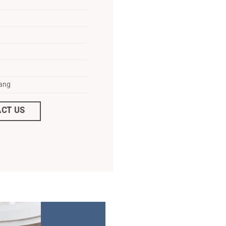
hang
CT US