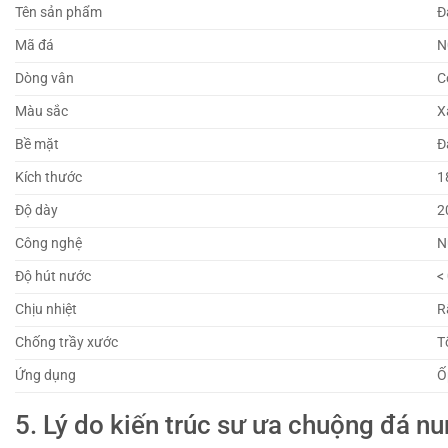
Tên sản phẩm
Đ
Mã đá
N
Dòng vân
C
Màu sắc
X
Bề mặt
Đ
Kích thước
1
Độ dày
2
Công nghệ
N
Độ hút nước
<
Chịu nhiệt
R
Chống trầy xước
T
Ứng dụng
Ố
5. Lý do kiến trúc sư ưa chuộng đá n