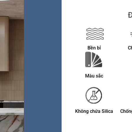
Đ
Bền bỉ
C
Màu sắc
Không chứa Silica
Chống