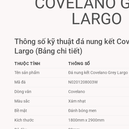
COVELANO 
LARGO
Thông số kỹ thuật đá nung kết Co
Largo (Bảng chi tiết)
THUỘC TÍNH
THÔNG SỐ
Tên sản phẩm
Đá nung kết Covelano Grey Largo
Mã đá
N0201208003W
Dòng vân
Covelano
Màu sắc
Xám nhạt
Bề mặt
Đánh bóng men
Kích thước
1800mm x 2900mm