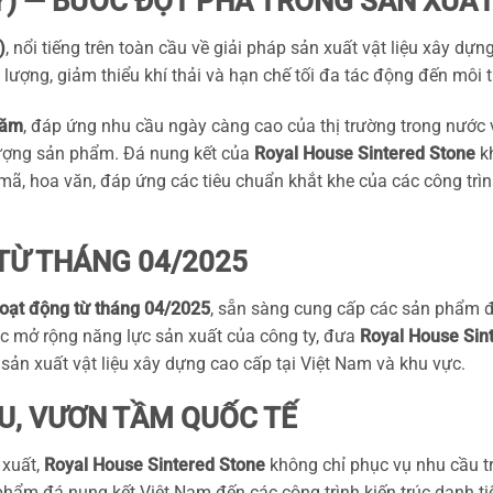
(Ý) — BƯỚC ĐỘT PHÁ TRONG SẢN XUẤ
)
, nổi tiếng trên toàn cầu về giải pháp sản xuất vật liệu xây dựn
g lượng, giảm thiểu khí thải và hạn chế tối đa tác động đến môi 
năm
, đáp ứng nhu cầu ngày càng cao của thị trường trong nước
lượng sản phẩm. Đá nung kết của
Royal House Sintered Stone
kh
ã, hoa văn, đáp ứng các tiêu chuẩn khắt khe của các công trình
TỪ THÁNG 04/2025
hoạt động từ tháng 04/2025
, sẵn sàng cung cấp các sản phẩm 
iệc mở rộng năng lực sản xuất của công ty, đưa
Royal House Sin
 sản xuất vật liệu xây dựng cao cấp tại Việt Nam và khu vực.
U, VƯƠN TẦM QUỐC TẾ
 xuất,
Royal House Sintered Stone
không chỉ phục vụ nhu cầu t
hẩm đá nung kết Việt Nam đến các công trình kiến trúc danh tiế