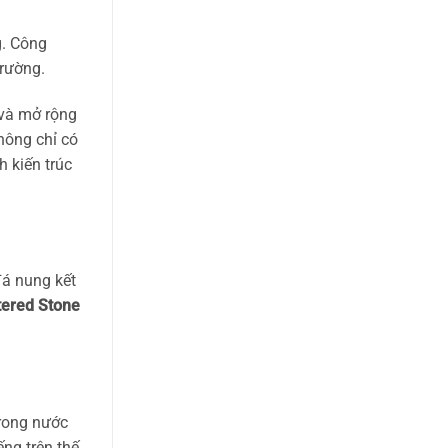
T
g. Công
trường.
 và mở rộng
ông chỉ có
 kiến trúc
đá nung kết
tered Stone
rong nước
ng trên thế