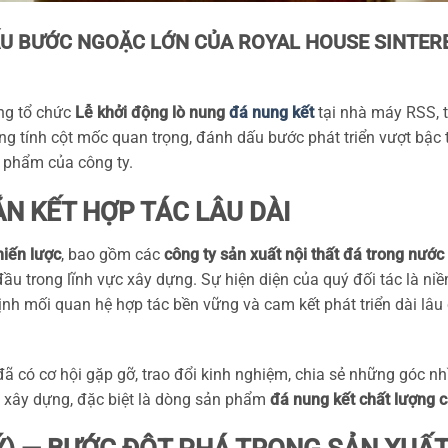
ẤU BƯỚC NGOẶC LỚN CỦA ROYAL HOUSE SINTER
ng tổ chức
Lễ khởi động lò nung
đá nung kết
tại nhà máy RSS, t
ng tính cột mốc quan trọng, đánh dấu bước phát triển vượt bậc 
 phẩm của công ty.
N KẾT HỢP TÁC LÂU DÀI
hiến lược
, bao gồm các
công ty sản xuất nội thất đá trong nước
đầu trong lĩnh vực xây dựng. Sự hiện diện của quý đối tác là ni
ịnh mối quan hệ hợp tác bền vững và cam kết phát triển dài lâ
đã có cơ hội gặp gỡ, trao đổi kinh nghiệm, chia sẻ những góc n
u xây dựng, đặc biệt là dòng sản phẩm
đá nung kết chất lượng 