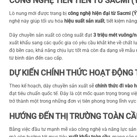
CÔNG NGHỆ TIÊN TIẾN TỪ SACMI 
Lò nung mới được trang bị
công nghệ hiện đại từ Sacmi (Ý
nghệ này giúp tối ưu hóa
hiệu suất sản xuất
, tiết kiệm năn
Dây chuyền sản xuất có công suất đạt
3 triệu mét vuông/
xuất khẩu sang các quốc gia có yêu cầu khắt khe về chất 
độ bền cao, khả năng chịu lực tốt mà còn đa dạng về mẫu m
từ bình dân đến cao cấp.
DỰ KIẾN CHÍNH THỨC HOẠT ĐỘNG 
Theo kế hoạch, dây chuyền sản xuất sẽ
chính thức đi vào 
đạt tiêu chuẩn quốc tế. Đây là cột mốc quan trọng trong v
trở thành một trong những đơn vị tiên phong trong lĩnh vực
HƯỚNG ĐẾN THỊ TRƯỜNG TOÀN CẦ
Bằng việc đầu tư mạnh mẽ vào công nghệ và năng lực sản
mà còn hướng tới mục tiêu
xuất khẩu toàn cầu
, mang sản p