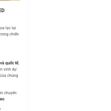
ED
ọa lạc tại
trong chiến
 và quốc tế
,
ềm vinh dự
u của chúng
hìn chuyên
cao
.