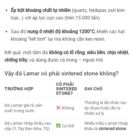
Ép bột khoáng chất tự nhiên
(quartz, feldspar, oxit kim
loại…) với áp lực cực cao (trên 15.000 tấn)
Sau đó
nung ở nhiệt độ khoảng 1200°C
, khiến các hạt
khoáng “kết tinh” lại mà không cần keo resin.
Kết quả: một tấm đá
không có lỗ rỗng
,
siêu bền
,
chịu nhiệt
,
chống trầy
, và dùng được cả trong – ngoài trời.
Vậy đá Lamar có phải sintered stone không?
CÓ PHẢI
TRƯỜNG HỢP
SINTERED
GHI CHÚ
STONE?
Thường là đá nhân tạo
Đá Lamar giá rẻ, sản
Không
ép nhựa hoặc đá tự
xuất trong nước
nhiên xử lý
Đá Lamar nhập khẩu cao
Nhiều mẫu Lamar nhập
Có thể
cấp (Ý, Tây Ban Nha, TQ)
khẩu là
sintered stone