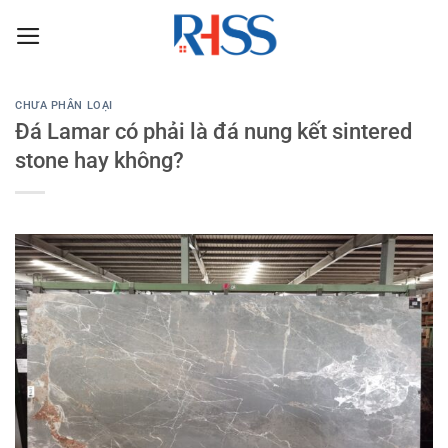
Chuyển
đến
nội
dung
CHƯA PHÂN LOẠI
Đá Lamar có phải là đá nung kết sintered
stone hay không?