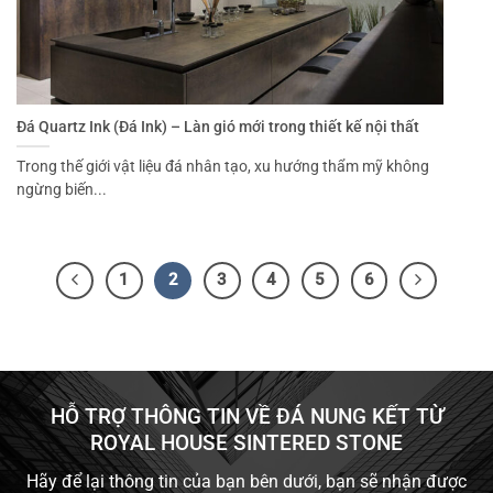
Đá Quartz Ink (Đá Ink) – Làn gió mới trong thiết kế nội thất
Trong thế giới vật liệu đá nhân tạo, xu hướng thẩm mỹ không
ngừng biến...
1
2
3
4
5
6
HỖ TRỢ THÔNG TIN VỀ ĐÁ NUNG KẾT TỪ
ROYAL HOUSE SINTERED STONE
Hãy để lại thông tin của bạn bên dưới, bạn sẽ nhận được